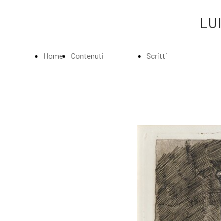
LUI
Home
Contenuti
Scritti
Page
Index
Index
La
Scritti di Luigi
Biografia
Bartolini
Musei e
Agli amatori
Gallerie
delle mie