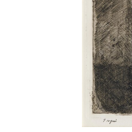
I Libri
acqueforti
Libri con
Sul "godere" le
Incisioni
mie acqueforti
Originali
Ragionamento
Esposizioni
sopra le mie
fino al 1963
acqueforti