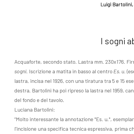
Luigi Bartolini
Luigi Bartolini
Esposizioni
Gli esemplari
dopo il 1963
unici o rari
I sogni 
I Premi
Acqueforti di
Acquaforte, secondo stato. Lastra mm. 230x176. Firma 
L'enigma del
genere
sogni
. Iscrizione a matita in basso al centro
Es. u.
(es
lastra, incisa nel 1926, con una tiratura tra 5 e 15 es
Martin
"biondo"
destra. Bartolini ha poi ripreso la lastra nel 1959, can
del fondo e del tavolo.
pescatore
Acqueforti di
Luciana Bartolini:
“Molto interessante la annotazione "Es. u.", esemplare
Giovanni
genere "nero"
l'incisione una specifica tecnica espressiva, prima c