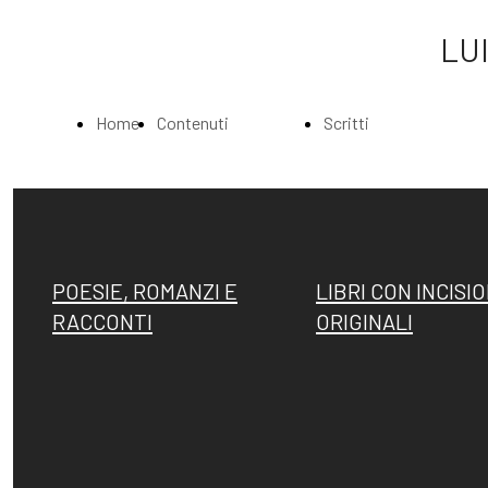
LUI
Home
Contenuti
Scritti
Page
Index
Index
La
Scritti di Luigi
POESIE, ROMANZI E
LIBRI CON INCISIO
RACCONTI
ORIGINALI
Biografia
Bartolini
Musei e
Agli amatori
Gallerie
delle mie