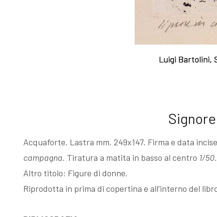
Esposizioni
Gli esemplari
dopo il 1963
unici o rari
Luigi Bartolini
Luigi Bartolini
I Premi
Acqueforti di
L'enigma del
genere
Signore
Martin
"biondo"
Acquaforte. Lastra mm. 249x147. Firma e data incise
campagna
. Tiratura a matita in basso al centro
1/50
Altro titolo: Figure di donne.
pescatore
Acqueforti di
Riprodotta in prima di copertina e all’interno del libr
Giovanni
genere "nero"