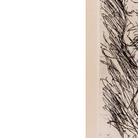
I Libri
acqueforti
Libri con
Sul "godere" le
Incisioni
mie acqueforti
Originali
Ragionamento
Esposizioni
sopra le mie
fino al 1963
acqueforti