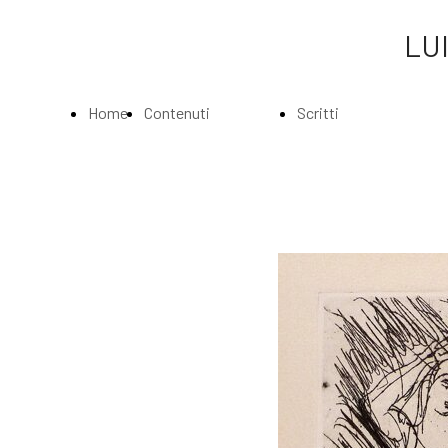
LUI
Home
Contenuti
Scritti
Page
Index
Index
La
Scritti di Luigi
Biografia
Bartolini
Musei e
Agli amatori
Gallerie
delle mie