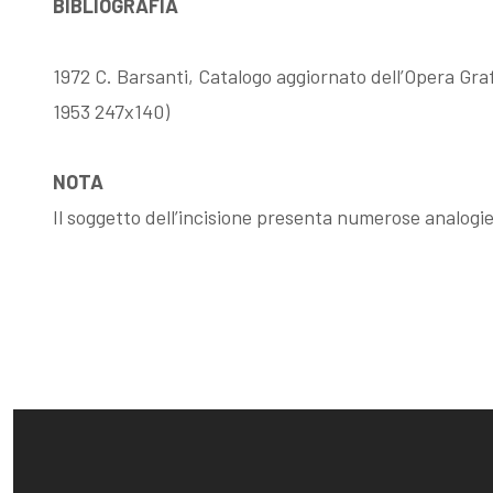
BIBLIOGRAFIA
Fattori, la
Memorie su
1972 C. Barsanti, Catalogo aggiornato dell’Opera Grafi
1953 247x140)
filigrana
Dino Campana
NOTA
rivelatrice
Il soggetto dell’incisione presenta numerose analogi