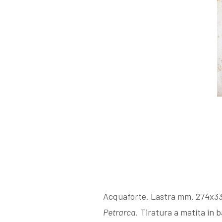
I Libri
Libri con
Incisioni
Originali
Esposizioni
Acquaforte. Lastra mm. 274x338. 
fino al 1963
Petrarca
. Tiratura a matita in 