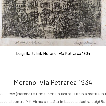
acqueforti
Caltagirone.
fiume
Sul "godere" le
Case dei
Anna e
mie acqueforti
maiolicari
Emma ne
Luigi Bartolini, Merano, Via Petrarca 1934
Luigi Bartolini, Merano, Via Petrarca 1934
Ragionamento
Caltagirone.
boschi
sopra le mie
Le fabbriche
Anna in
Merano, Via Petrarca 1934
Titolo (Merano) e firma incisi in lastra. Titolo a matita in 
acqueforti
Camerino.
posa 1933
basso al centro
1/5
. Firma a matita in basso a destra
Luigi Bar