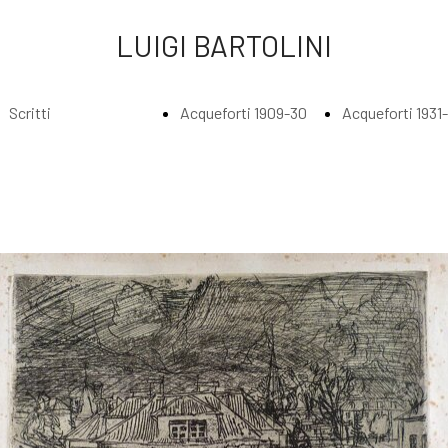
LUIGI BARTOLINI
Scritti
Acqueforti 1909-30
Acqueforti 1931
Index
Index
Index
Scritti di Luigi
Acqueforti
Acquefort
Bartolini
1909-1930
1931 - 193
Agli amatori
Borghesi in
Abbraccia
delle mie
riva al fiume
lungo il