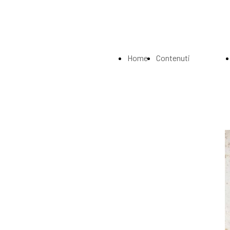
Home
Contenuti
Page
Index
La
Biografia
Musei e
Gallerie