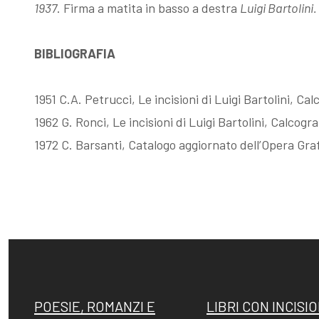
1937
. Firma a matita in basso a destra
Luigi Bartolini.
Esposizioni
Gli esemplari
BIBLIOGRAFIA
dopo il 1963
unici o rari
1951 C.A. Petrucci, Le incisioni di Luigi Bartolini, Ca
I Premi
Acqueforti di
1962 G. Ronci, Le incisioni di Luigi Bartolini, Calcogr
1972 C. Barsanti, Catalogo aggiornato dell’Opera Grafi
L'enigma del
genere
Martin
"biondo"
pescatore
Acqueforti di
Giovanni
genere "nero"
POESIE, ROMANZI E
LIBRI CON INCISIO