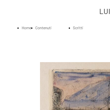
LUI
Home
Contenuti
Scritti
Page
Index
Index
La
Scritti di Luigi
Biografia
Bartolini
Musei e
Agli amatori
Gallerie
delle mie