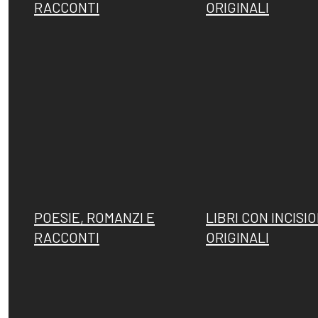
RACCONTI
ORIGINALI
Fattori, la
Memorie su
filigrana
Dino Campana
rivelatrice
POESIE, ROMANZI E
LIBRI CON INCISIO
RACCONTI
ORIGINALI