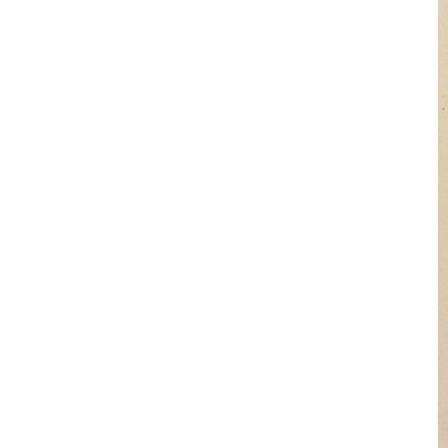
I Libri
Libri con
Incisioni
Originali
Esposizioni
fino al 1963