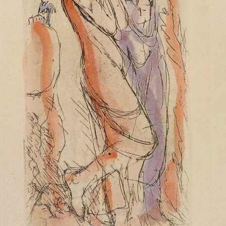
acqueforti
Caltagirone.
fiume
Sul "godere" le
Case dei
Anna e
mie acqueforti
maiolicari
Emma ne
Ragionamento
Caltagirone.
boschi
sopra le mie
Le fabbriche
Anna in
acqueforti
Camerino.
posa 1933