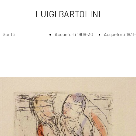
LUIGI BARTOLINI
Scritti
Acqueforti 1909-30
Acqueforti 1931
Index
Index
Index
Scritti di Luigi
Acqueforti
Acquefort
Bartolini
1909-1930
1931 - 193
Agli amatori
Borghesi in
Abbraccia
delle mie
riva al fiume
lungo il