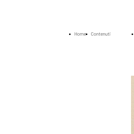
Home
Contenuti
Page
Index
La
Biografia
Musei e
Gallerie