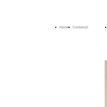
Home
Contenuti
Page
Index
La
Biografia
Musei e
Gallerie