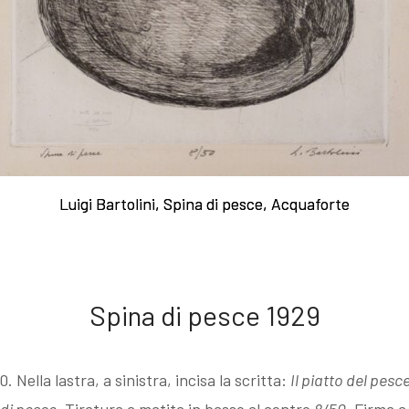
acqueforti
Caltagirone.
fiume
Sul "godere" le
Case dei
Anna e
mie acqueforti
maiolicari
Emma ne
Luigi Bartolini, Spina di pesce, Acquaforte
Luigi Bartolini, Spina di pesce, Acquaforte
Ragionamento
Caltagirone.
boschi
sopra le mie
Le fabbriche
Anna in
Spina di pesce 1929
acqueforti
Camerino.
posa 1933
Nella lastra, a sinistra, incisa la scritta:
Il piatto del pesce