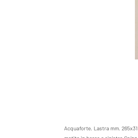
I Libri
Libri con
Incisioni
Originali
Esposizioni
fino al 1963
Acquaforte. Lastra mm. 265x310. 