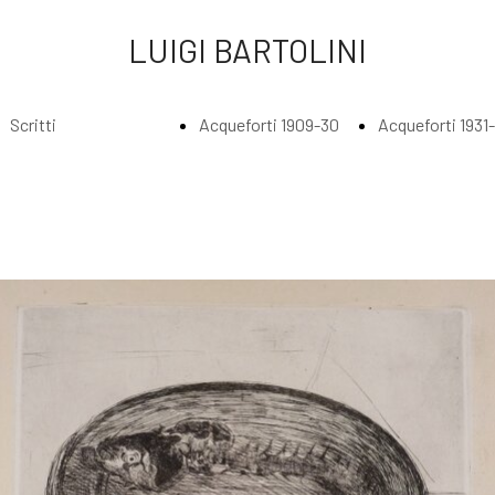
LUIGI BARTOLINI
Scritti
Acqueforti 1909-30
Acqueforti 1931
Index
Index
Index
Scritti di Luigi
Acqueforti
Acquefort
Bartolini
1909-1930
1931 - 193
Agli amatori
Borghesi in
Abbraccia
delle mie
riva al fiume
lungo il