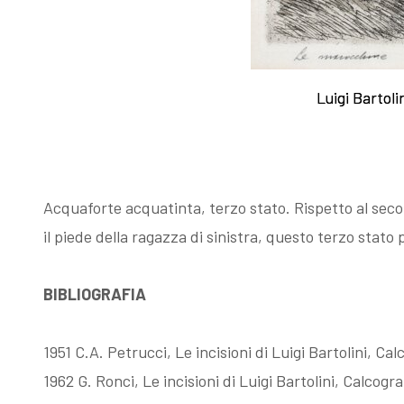
Fattori, la
Memorie su
Luigi Bartol
Luigi Bartol
filigrana
Dino Campana
rivelatrice
Acquaforte acquatinta, terzo stato. Rispetto al secon
il piede della ragazza di sinistra, questo terzo stato 
BIBLIOGRAFIA
1951 C.A. Petrucci, Le incisioni di Luigi Bartolini, C
1962 G. Ronci, Le incisioni di Luigi Bartolini, Calcog