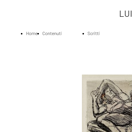
LUI
Home
Contenuti
Scritti
Page
Index
Index
La
Scritti di Luigi
Biografia
Bartolini
Musei e
Agli amatori
Gallerie
delle mie