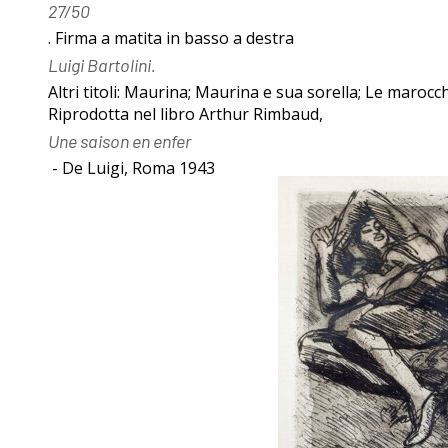
27/50
Esposizioni
Gli esemplari
. Firma a matita in basso a destra
Luigi Bartolini.
dopo il 1963
unici o rari
Altri titoli: Maurina; Maurina e sua sorella; Le maroc
Riprodotta nel libro Arthur Rimbaud,
Une saison en enfer
I Premi
Acqueforti di
- De Luigi, Roma 1943
L'enigma del
genere
Martin
"biondo"
pescatore
Acqueforti di
Giovanni
genere "nero"