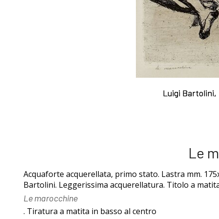
I Libri
acqueforti
Libri con
Sul "godere" le
Luigi Bartolini
Luigi Bartolini
Incisioni
mie acqueforti
Originali
Ragionamento
Le m
Esposizioni
sopra le mie
Acquaforte acquerellata, primo stato. Lastra mm. 175x2
Bartolini. Leggerissima acquerellatura. Titolo a matita
fino al 1963
acqueforti
Le marocchine
. Tiratura a matita in basso al centro