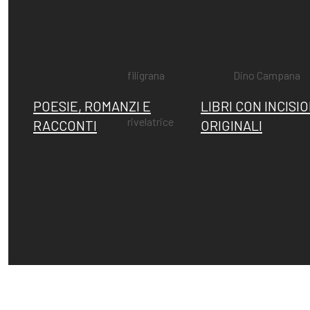
Fattori, la
Memorie su
filigrana
Dino Campana
POESIE, ROMANZI E
LIBRI CON INCISIO
rivelatrice
RACCONTI
ORIGINALI