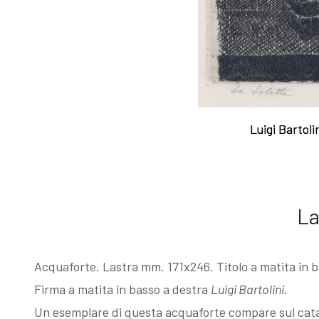
I Libri
acqueforti
Libri con
Sul "godere" le
Luigi Bartoli
Luigi Bartoli
Incisioni
mie acqueforti
Originali
Ragionamento
La
Esposizioni
sopra le mie
Acquaforte. Lastra mm. 171x246. Titolo a matita in b
fino al 1963
acqueforti
Firma a matita in basso a destra
Luigi Bartolini
.
Un esemplare di questa acquaforte compare sul catalo