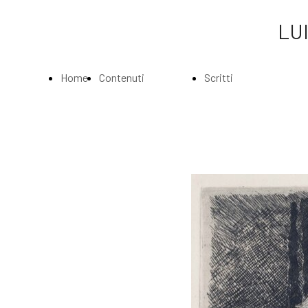
LUI
Home
Contenuti
Scritti
Page
Index
Index
La
Scritti di Luigi
Biografia
Bartolini
Musei e
Agli amatori
Gallerie
delle mie