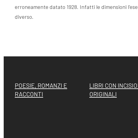
erroneamente datato 1928. Infatti le dimensioni l’es
Esposizioni
Gli esemplari
diverso.
dopo il 1963
unici o rari
I Premi
Acqueforti di
L'enigma del
genere
POESIE, ROMANZI E
LIBRI CON INCISIO
Martin
"biondo"
RACCONTI
ORIGINALI
pescatore
Acqueforti di
Giovanni
genere "nero"