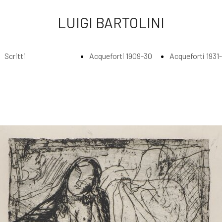
LUIGI BARTOLINI
Scritti
Acqueforti 1909-30
Acqueforti 1931
Index
Index
Index
Scritti di Luigi
Acqueforti
Acquefort
Bartolini
1909-1930
1931 - 193
Agli amatori
Borghesi in
Abbraccia
delle mie
riva al fiume
lungo il