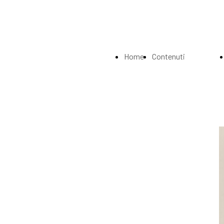
Home
Contenuti
Page
Index
La
Biografia
Musei e
Gallerie