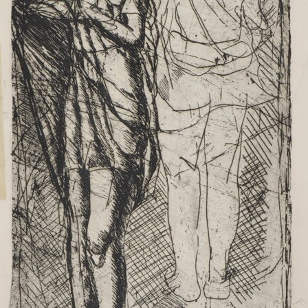
acqueforti
Caltagirone.
fiume
Sul "godere" le
Case dei
Anna e
mie acqueforti
maiolicari
Emma ne
Ragionamento
Caltagirone.
boschi
sopra le mie
Le fabbriche
Anna in
acqueforti
Camerino.
posa 1933