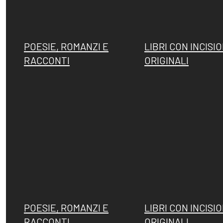
Fattori, la
Memorie su
POESIE, ROMANZI E
LIBRI CON INCISIO
filigrana
Dino Campana
RACCONTI
ORIGINALI
rivelatrice
POESIE, ROMANZI E
LIBRI CON INCISIO
RACCONTI
ORIGINALI