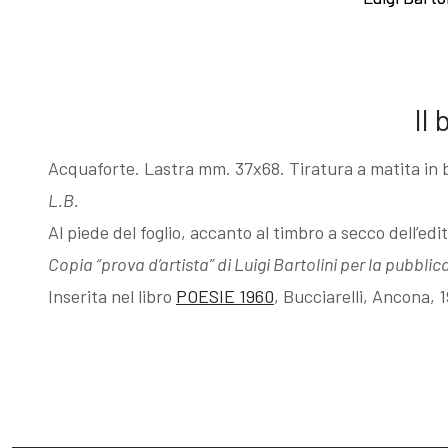
Esposizioni
Gli esemplari
dopo il 1963
unici o rari
Il
I Premi
Acqueforti di
Acquaforte. Lastra mm. 37x68. Tiratura a matita in 
L.B.
L'enigma del
genere
Al piede del foglio, accanto al timbro a secco dell’edit
Copia “prova d’artista” di Luigi Bartolini per la pubbli
Martin
"biondo"
Inserita nel libro
POESIE 1960
, Bucciarelli, Ancona, 
pescatore
Acqueforti di
Giovanni
genere "nero"