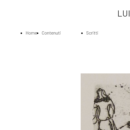
LUI
Home
Contenuti
Scritti
Page
Index
Index
La
Scritti di Luigi
Biografia
Bartolini
Musei e
Agli amatori
Gallerie
delle mie