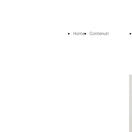
Home
Contenuti
Page
Index
La
Biografia
Musei e
Gallerie