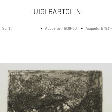
LUIGI BARTOLINI
Scritti
Acqueforti 1909-30
Acqueforti 1931
Index
Index
Index
Scritti di Luigi
Acqueforti
Acquefort
Bartolini
1909-1930
1931 - 193
Agli amatori
Borghesi in
Abbraccia
delle mie
riva al fiume
lungo il