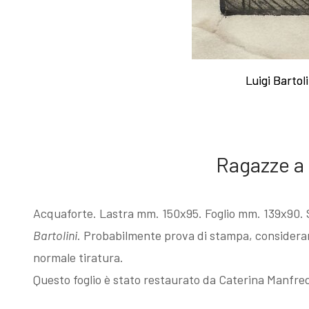
Esposizioni
Gli esemplari
dopo il 1963
unici o rari
Luigi Bartol
Luigi Bartol
I Premi
Acqueforti di
L'enigma del
genere
Ragazze a
Martin
"biondo"
Acquaforte. Lastra mm. 150x95. Foglio mm. 139x90. 
Bartolini
. Probabilmente prova di stampa, considerando 
pescatore
Acqueforti di
normale tiratura.
Questo foglio è stato restaurato da Caterina Manfred
Giovanni
genere "nero"