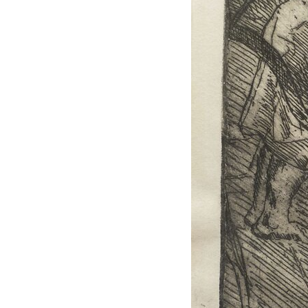
I Libri
acqueforti
Libri con
Sul "godere" le
Incisioni
mie acqueforti
Originali
Ragionamento
Esposizioni
sopra le mie
fino al 1963
acqueforti