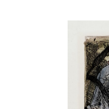
Fattori, la
Memorie su
filigrana
Dino Campana
rivelatrice