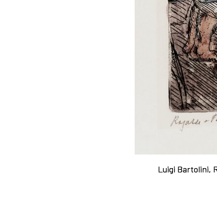
Luigi Bartolini,
Luigi Bartolini,