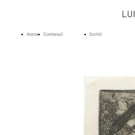
LUI
Home
Contenuti
Scritti
Page
Index
Index
La
Scritti di Luigi
Biografia
Bartolini
Musei e
Agli amatori
Gallerie
delle mie